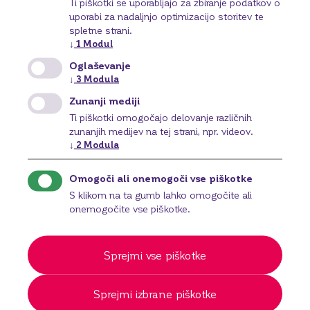
Ti piškotki se uporabljajo za zbiranje podatkov o
uporabi za nadaljnjo optimizacijo storitev te
spletne strani.
↓
1
Modul
Oglaševanje
↓
3
Modula
Zunanji mediji
Ti piškotki omogočajo delovanje različnih
zunanjih medijev na tej strani, npr. videov.
↓
2
Modula
Omogoči ali onemogoči vse piškotke
S klikom na ta gumb lahko omogočite ali
onemogočite vse piškotke.
Informacije o dostopnosti
Sprejmi vse piškotke
Za vse, brez ovir – dostopnost je naš cilj. V BKS
Bank si prizadevamo, da bi bili vsi naši produkti in
Sprejmi izbrane piškotke
storitve – digitalni in fizični – dostopni vsakomur,