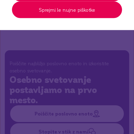
ne glede na morebitne omejitve. Na poti smo k
večji vključenosti.
Sprejmi le nujne piškotke
Več o tem
Poiščite najbližjo poslovno enoto in izkoristite
osebno svetovanje.
Osebno svetovanje
postavljamo na prvo
mesto.
Poiščite poslovno enoto
Stopite v stik z nami