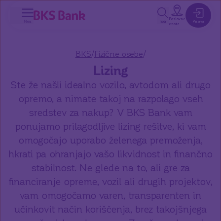
a glavno vsebino
Poslovne
Meni
Išči
Prijava
enote
/
/
BKS
Fizične osebe
Lizing
Ste že našli idealno vozilo, avtodom ali drugo
opremo, a nimate takoj na razpolago vseh
sredstev za nakup? V BKS Bank vam
ponujamo prilagodljive lizing rešitve, ki vam
omogočajo uporabo želenega premoženja,
hkrati pa ohranjajo vašo likvidnost in finančno
stabilnost. Ne glede na to, ali gre za
financiranje opreme, vozil ali drugih projektov,
vam omogočamo varen, transparenten in
učinkovit način koriščenja, brez takojšnjega