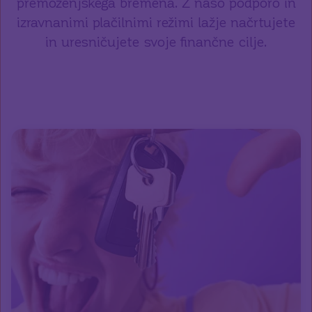
premoženjskega bremena. Z našo podporo in
izravnanimi plačilnimi režimi lažje načrtujete
in uresničujete svoje finančne cilje.