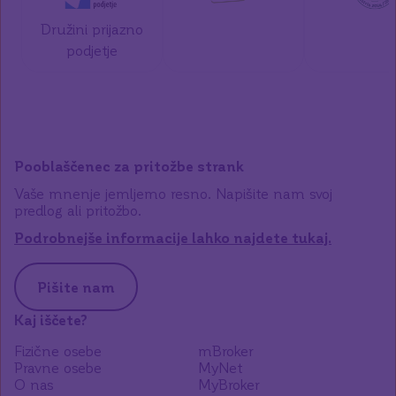
Družini prijazno
podjetje
Pooblaščenec za pritožbe strank
Vaše mnenje jemljemo resno. Napišite nam svoj
predlog ali pritožbo.
Podrobnejše informacije lahko najdete tukaj.
Pišite nam
Kaj iščete?
Fizične osebe
mBroker
Pravne osebe
MyNet
O nas
MyBroker