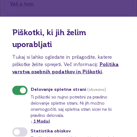
Več o tem
Pravilniki
Piškotki, ki jih želim
Pravilnik o internem pritožbenem postopku in
izvensodnem reševanju sporov.
uporabljati
Več o tem
Tukaj si lahko ogledate in prilagodite, katere
piškotke želite sprejeti.
Več informacij:
Politika
varstva osebnih podatkov in Piškotki
.
Delovanje spletne strani
(obvezno)
Ti piškotki so nujno potrebni za pravilno
delovanje spletne strani. Ni jih možno
onemogočiti, saj spletna stran sicer ne bi
pravilno delovala.
↓
1
Modul
Statistika obiskov