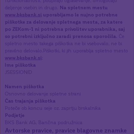
funkcionalnosti, podpirajo oglaševanje, omogočajo
deljenje vsebin in drugo.
Na spletnem mestu
www.bksbank.si
uporabljamo le nujno potrebne
piškotke za delovanje spletnega mesta, za katere
po ZEKom-1 ni potrebna privolitev uporabnika, saj
so potrebni izključno zaradi prenosa sporočila.
Če
spletno mesto takega piškotka ne bi vsebovalo, ne bi
pravilno delovalo.Piškotki, ki jih uporablja spletno mesto
www.bksbank.si
:
Ime piškotka
JSESSIONID
Namen piškotka
Osnovno delovanje spletne strani
Čas trajanja piškotka
Poteče ob koncu seje oz. zaprtju brskalnika
Podjetje
BKS Bank AG, Bančna podružnica
Avtorske pravice, pravice blagovne znamke