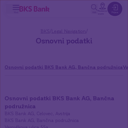
a glavno vsebino
Poslovne
Meni
Išči
Prijava
enote
/
/
BKS
Legal Navigation
Osnovni podatki
Osnovni podatki BKS Bank AG, Bančna podružnica
Va
Osnovni podatki BKS Bank AG, Bančna
podružnica
BKS Bank AG, Celovec, Avstrija
BKS Bank AG, Bančna podružnica
Verovškova ulica 55a