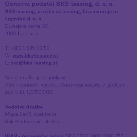
Osnovni podatki BKS-leasing, d. o. o.
BKS-leasing, družba za leasing, financiranje in
trgovino d. o. o.
Dunajska cesta 161
1000 Ljubljana
T: +386 1 589 09 50
W:
www.bks-leasing.si
E:
bks@bks-leasing.si
Sedež družbe je v Ljubljani.
Vpis v sodnem registru Okrožnega sodišča v Ljubljani
pod vl.št.:1/27502/00.
Vodstvo družbe
Mojca Lazič, direktorica
Rok Markanovič, direktor
IBAN - poravnalni račun: