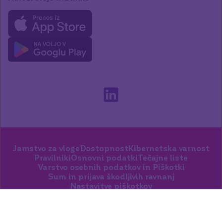
Jamstvo za vloge
Dostopnost
Kibernetska varnost
Pravilniki
Osnovni podatki
Tečajne liste
Varstvo osebnih podatkov in Piškotki
Sum in prijava škodljivih ravnanj
Nastavitve piškotkov
© 2026 BKS Bank AG