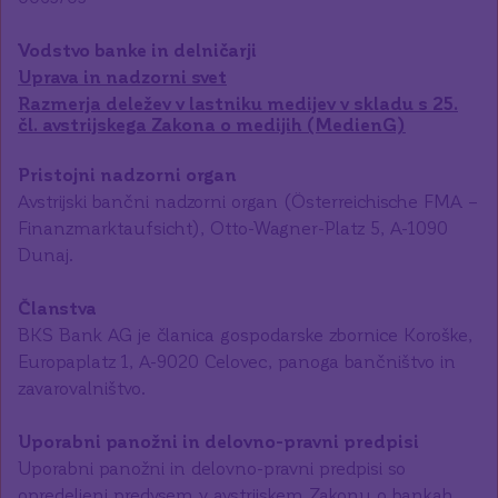
Vodstvo banke in delničarji
Uprava in nadzorni svet
Razmerja deležev v lastniku medijev v skladu s 25.
čl. avstrijskega Zakona o medijih (MedienG)
Pristojni nadzorni organ
Avstrijski bančni nadzorni organ (Österreichische FMA –
Finanzmarktaufsicht), Otto-Wagner-Platz 5, A-1090
Dunaj.
Članstva
BKS Bank AG je članica gospodarske zbornice Koroške,
Europaplatz 1, A-9020 Celovec, panoga bančništvo in
zavarovalništvo.
Uporabni panožni in delovno-pravni predpisi
Uporabni panožni in delovno-pravni predpisi so
opredeljeni predvsem v avstrijskem Zakonu o bankah