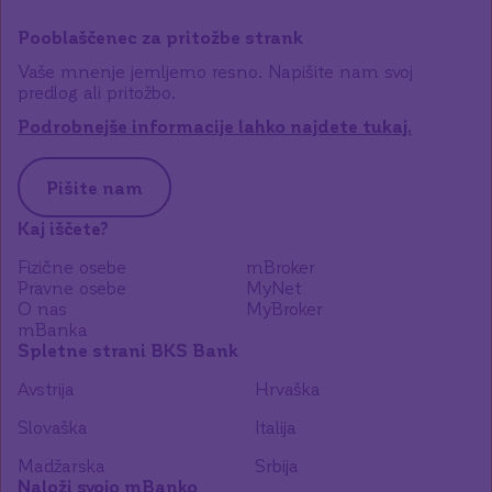
Pooblaščenec za pritožbe strank
Vaše mnenje jemljemo resno. Napišite nam svoj
predlog ali pritožbo.
Podrobnejše informacije lahko najdete tukaj.
Pišite nam
Kaj iščete?
Fizične osebe
mBroker
Pravne osebe
MyNet
O nas
MyBroker
mBanka
Spletne strani BKS Bank
Avstrija
Hrvaška
Slovaška
Italija
Madžarska
Srbija
Naloži svojo mBanko