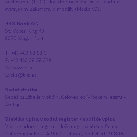
poslovanju (ECG), dodatne navedbe pa v skladu z
avstrijskim Zakonom o medijih (MedienG).
BKS Bank AG
St. Veiter Ring 43
9020 Klagenfurt
T: +43 463 58 58 0
F: +43 463 58 58 329
W: www.bks.at
E: bks@bks.at
Sedež družbe
Sedež družbe je v občini Celovec ob Vrbskem jezeru v
Številka vpisa v sodni register / sodišče vpisa
Vpis v sodnem registru deželnega sodišča v Celovcu,
Dobernigstraße 2, A-9020 Celovec, pod vl. št.: 91810s.