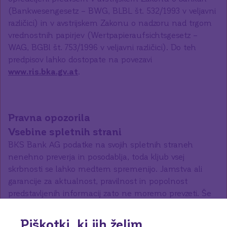
(Bankwesengesetz – BWG, BLBL št. 532/1993 v veljavni
različici) in v avstrijskem Zakonu o nadzoru nad trgom
vrednostnih papirjev (Wertpapieraufsichtsgesetz –
WAG, BGBl št. 753/1996 v veljavni različici). Do teh
predpisov lahko dostopate na povezavi
www.ris.bka.gv.at
.
Pravna opozorila
Vsebine spletnih strani
BKS Bank AG podatke na svojih spletnih straneh
nenehno preverja in posodablja, toda kljub vsej
skrbnosti se lahko medtem spremenijo. Jamstva ali
garancije za aktualnost, pravilnost in popolnost
predstavljenih informacij zato ne moremo prevzeti. Še
posebej si izrecno pridržujemo pravico do pomote pri
navajanju številk. Ti dokumenti niso niti ponudbe niti
Piškotki, ki jih želim