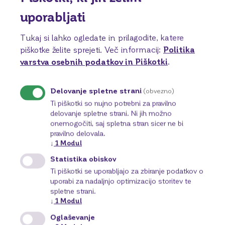
pozivi k nakupu ali prodaji tu omenjenih bančnih
uporabljati
proizvodov.Enako velja tudi za vse druge spletne strani,
do katerih je možno priti s pomočjo navedenih spletnih
Tukaj si lahko ogledate in prilagodite, katere
povezav. Povezave do tovrstnih spletnih strani se
piškotke želite sprejeti.
Več informacij:
Politika
vzpostavljajo na lastno odgovornost. BKS Bank AG ne
varstva osebnih podatkov in Piškotki
.
preverja vsebine in zakonitosti spletnih strani, ki jih je
mogoče doseči na podlagi takšne povezave, in zato ni
odgovorna zanje.
Delovanje spletne strani
(obvezno)
Spremembe spletne strani
Ti piškotki so nujno potrebni za pravilno
BKS Bank AG si pridržuje pravico do sprememb ali
delovanje spletne strani. Ni jih možno
onemogočiti, saj spletna stran sicer ne bi
dopolnitev predstavljenih informacij.
pravilno delovala.
Izključitev jamstva
↓
1
Modul
BKS Bank AG svojih spletnih strani ne uporablja za
Statistika obiskov
svetovanje ali dajanje drugih priporočil vam ali tretjim
Ti piškotki se uporabljajo za zbiranje podatkov o
osebam. Informacije in/ali elementi na teh spletnih
uporabi za nadaljnjo optimizacijo storitev te
straneh niso zanesljiva podlaga za investicijske ali druge
spletne strani.
odločitve. Številke o rezultatu se nanašajo na preteklost
↓
1
Modul
in niso nujno napoved prihodnjih rezultatov. Prosimo,
Oglaševanje
da pred odločitvijo o naložbi navežete stik s svojim