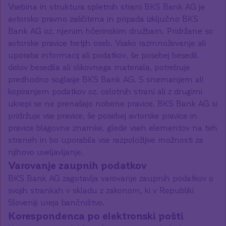
Vsebina in struktura spletnih strani BKS Bank AG je
avtorsko pravno zaščitena in pripada izključno BKS
Bank AG oz. njenim hčerinskim družbam. Pridržane so
avtorske pravice tretjih oseb. Vsako razmnoževanje ali
uporaba informacij ali podatkov, še posebej besedil,
delov besedila ali slikovnega materiala, potrebuje
predhodno soglasje BKS Bank AG. S snemanjem ali
kopiranjem podatkov oz. celotnih strani ali z drugimi
ukrepi se ne prenašajo nobene pravice. BKS Bank AG si
pridržuje vse pravice, še posebej avtorske pravice in
pravice blagovne znamke, glede vseh elementov na teh
straneh in bo uporabila vse razpoložljive možnosti za
njihovo uveljavljanje.
Varovanje zaupnih podatkov
BKS Bank AG zagotavlja varovanje zaupnih podatkov o
svojih strankah v skladu z zakonom, ki v Republiki
Sloveniji ureja bančništvo.
Korespondenca po elektronski pošti