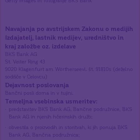
Getty Images in fotografije BKS Bank
Izdajatelj, lastnik medijev, uredništvo in
kraj založbe oz. izdelave
BKS Bank AG
St. Veiter Ring 43
9020 Klagenfurt am Wörtherseevl. št. 91810s (deželno
sodišče v Celovcu)
Dejavnost poslovanja
Bančni posli doma in v tujini.
Temeljna vsebinska usmeritev:
predstavitev BKS Bank AG, Bančne podružnice, BKS
Bank AG in njenih hčerinskih družb;
obvestila o proizvodih in storitvah, ki jih ponuja BKS
Bank AG, Bančna podružnica;