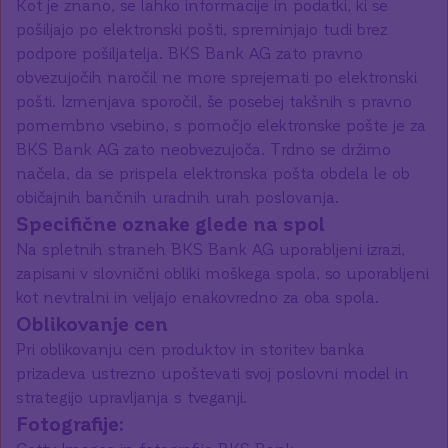
Kot je znano, se lahko informacije in podatki, ki se
pošiljajo po elektronski pošti, spreminjajo tudi brez
podpore pošiljatelja. BKS Bank AG zato pravno
obvezujočih naročil ne more sprejemati po elektronski
pošti. Izmenjava sporočil, še posebej takšnih s pravno
pomembno vsebino, s pomočjo elektronske pošte je za
BKS Bank AG zato neobvezujoča. Trdno se držimo
načela, da se prispela elektronska pošta obdela le ob
običajnih bančnih uradnih urah poslovanja.
Specifične oznake glede na spol
Na spletnih straneh BKS Bank AG uporabljeni izrazi,
zapisani v slovnični obliki moškega spola, so uporabljeni
kot nevtralni in veljajo enakovredno za oba spola.
Oblikovanje cen
Pri oblikovanju cen produktov in storitev banka
prizadeva ustrezno upoštevati svoj poslovni model in
strategijo upravljanja s tveganji.
Fotografije: