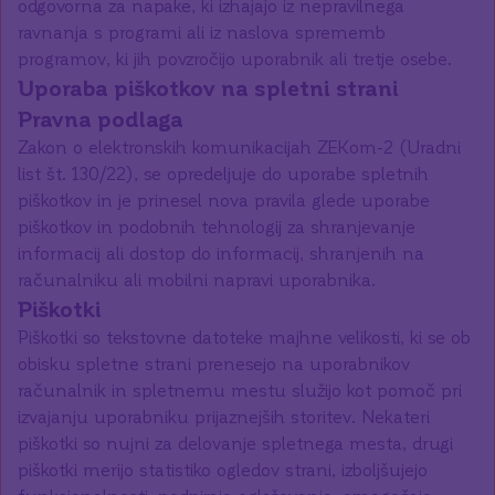
odgovorna za napake, ki izhajajo iz nepravilnega
ravnanja s programi ali iz naslova sprememb
programov, ki jih povzročijo uporabnik ali tretje osebe.
Uporaba piškotkov na spletni strani
Pravna podlaga
Zakon o elektronskih komunikacijah ZEKom-2 (Uradni
list št. 130/22), se opredeljuje do uporabe spletnih
piškotkov in je prinesel nova pravila glede uporabe
piškotkov in podobnih tehnologij za shranjevanje
informacij ali dostop do informacij, shranjenih na
računalniku ali mobilni napravi uporabnika.
Piškotki
Piškotki so tekstovne datoteke majhne velikosti, ki se ob
obisku spletne strani prenesejo na uporabnikov
računalnik in spletnemu mestu služijo kot pomoč pri
izvajanju uporabniku prijaznejših storitev. Nekateri
piškotki so nujni za delovanje spletnega mesta, drugi
piškotki merijo statistiko ogledov strani, izboljšujejo