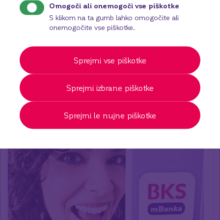
Omogoči ali onemogoči vse piškotke
doma, poenostavi in poceni vaše poslovanje z
S klikom na ta gumb lahko omogočite ali
banko. Prek spletne banke hitro in preprosto
urejate svoje finance kadarkoli.
onemogočite vse piškotke.
Več o tem
Sprejmi vse piškotke
Sprejmi izbrane piškotke
Sprejmi le nujne piškotke