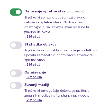
Delovanje spletne strani
(obvezno)
Ti piškotki so nujno potrebni za pravilno
delovanje spletne strani. Ni jih možno
onemogočiti, saj spletna stran sicer ne bi
pravilno delovala.
↓
1
Modul
Statistika obiskov
Ti piškotki se uporabljajo za zbiranje podatkov o
uporabi za nadaljnjo optimizacijo storitev te
spletne strani.
↓
1
Modul
Oglaševanje
↓
3
Modula
Zunanji mediji
Ti piškotki omogočajo delovanje različnih
zunanjih medijev na tej strani, npr. videov.
↓
2
Modula
MyNet
Najsodobnejši način opravljanja bančnih storitev od