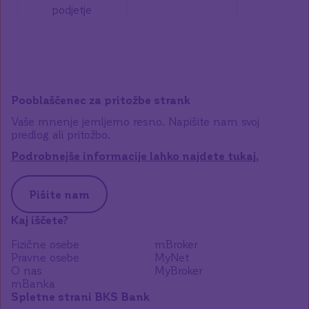
podjetje
Pooblaščenec za pritožbe strank
Vaše mnenje jemljemo resno. Napišite nam svoj
predlog ali pritožbo.
Podrobnejše informacije lahko najdete tukaj.
Pišite nam
Kaj iščete?
Fizične osebe
mBroker
Pravne osebe
MyNet
O nas
MyBroker
mBanka
Spletne strani BKS Bank