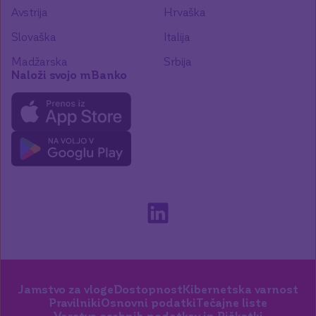
Avstrija
Hrvaška
Slovaška
Italija
Madžarska
Srbija
Naloži svojo mBanko
Jamstvo za vloge
Dostopnost
Kibernetska varnost
Pravilniki
Osnovni podatki
Tečajne liste
Varstvo osebnih podatkov in Piškotki