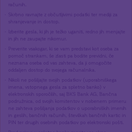
računih.
Skrbno ravnajte z občutljivimi podatki ter mediji za
shranjevanje in dostop.
Izberite gesla, ki jih je težko uganiti, redno jih menjajte
in jih ne zaupajte nikomur.
Preverite vsakogar, ki se vam predstavi kot oseba za
pomoč strankam, še zlasti pa bodite previdni, če
neznana oseba od vas zahteva, da ji omogočite
oddaljen dostop do svojega računalnika.
Nikoli ne pošiljajte svojih podatkov (uporabniškega
imena, vstopnega gesla za spletno banko) v
elektronskih sporočilih, saj BKS Bank AG, Bančna
podružnica, od svojih komitentov v nobenem primeru
ne zahteva pošiljanja podatkov o uporabniških imenih
in geslih, bančnih računih, številkah bančnih kartic in
PIN ter drugih osebnih podatkov po elektronski pošti.