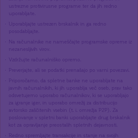
ustrezne protivirusne programe ter da jih redno
uporabljate.
Uporabljajte ustrezen brskalnik in ga redno
posodabljajte.
Na računalnike ne nameščajte programske opreme iz
nezanesljivih virov.
Vzdržujte računalniško opremo.
Preverjajte, ali se podatki prenašajo po varni povezavi.
Priporočamo, da spletne banke ne uporabljate na
javnih računalnikih, ki jih uporablja več oseb, prav tako
odsvetujemo uporabo računalnikov, ki se uporabljajo
za igranje iger, in uporabo omrežij za distribucijo
avtorsko zaščitenih vsebin (t. i. omrežja P2P). Za
poslovanje v spletni banki uporabljajte drug brskalnik
kot za opravljanje preostalih spletnih dejavnosti.
Redno spremljajte transakcije in stanje na svojih