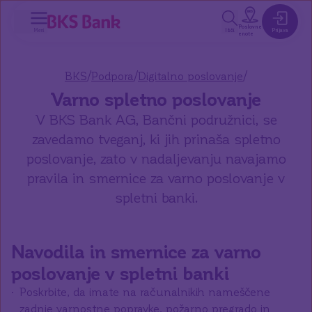
a glavno vsebino
Poslovne
Meni
Išči
Prijava
enote
/
/
/
BKS
Podpora
Digitalno poslovanje
Varno spletno poslovanje
V BKS Bank AG, Bančni podružnici, se
zavedamo tveganj, ki jih prinaša spletno
poslovanje, zato v nadaljevanju navajamo
pravila in smernice za varno poslovanje v
spletni banki.
Navodila in smernice za varno
poslovanje v spletni banki
Poskrbite, da imate na računalnikih nameščene
zadnje varnostne popravke, požarno pregrado in