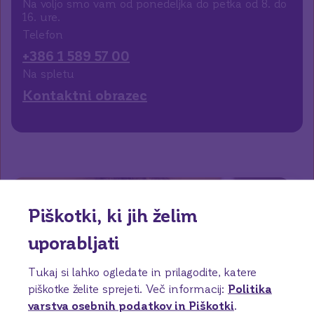
Na voljo smo vam od ponedeljka do petka od 8. do
16. ure.
Telefon
+386 1 589 57 00
Na spletu
Kontaktni obrazec
Piškotki, ki jih želim
uporabljati
Tukaj si lahko ogledate in prilagodite, katere
piškotke želite sprejeti.
Več informacij:
Politika
varstva osebnih podatkov in Piškotki
.