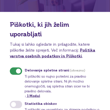
Piškotki, ki jih želim
Mini kredit
uporabljati
Mini kredit za vse vaše maksi želje. Hitro in
preprosto do gotovine.
Tukaj si lahko ogledate in prilagodite, katere
Hiter postopek odobritve
piškotke želite sprejeti.
Več informacij:
Politika
Nespremenljiva letna obrestna mera
varstva osebnih podatkov in Piškotki
.
Brez dodatne dokumentacije za obstoječe
komitente z rednim prilivom
Delovanje spletne strani
(obvezno)
Več o tem
Ti piškotki so nujno potrebni za pravilno
delovanje spletne strani. Ni jih možno
onemogočiti, saj spletna stran sicer ne bi
pravilno delovala.
↓
1
Modul
Statistika obiskov
Ti piškotki se uporabljajo za zbiranje podatkov o