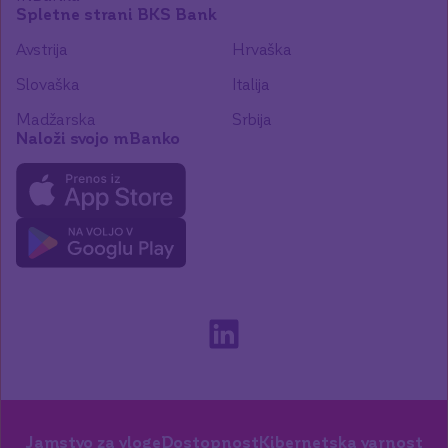
Spletne strani BKS Bank
Avstrija
Hrvaška
Slovaška
Italija
Madžarska
Srbija
Naloži svojo mBanko
Jamstvo za vloge
Dostopnost
Kibernetska varnost