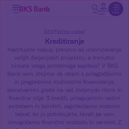
a glavno vsebino
Poslovne
Meni
Išči
Prijava
enote
/
/
BKS
Fizične osebe
Kreditiranje
Načrtujete nakup, prenovo ali uresničevanje
večjih življenjskih projektov, a trenutno
nimate vsega potrebnega kapitala? V BKS
Bank vam stojimo ob strani s prilagodljivimi
in preglednimi možnostmi financiranja,
zasnovanimi glede na vaš življenjski ritem in
finančne cilje. S krediti, prilagojenimi vašim
potrebam in boniteti, zagotavljamo podporo
takrat, ko jo potrebujete, hkrati pa vam
omogočamo finančno svobodo in varnost. Z