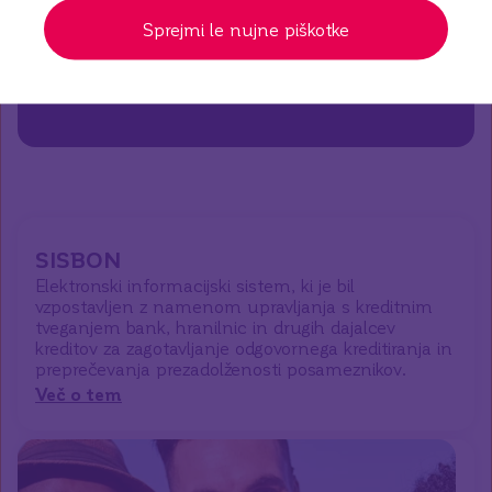
Sprejmi le nujne piškotke
SISBON
Elektronski informacijski sistem, ki je bil
vzpostavljen z namenom upravljanja s kreditnim
tveganjem bank, hranilnic in drugih dajalcev
kreditov za zagotavljanje odgovornega kreditiranja in
preprečevanja prezadolženosti posameznikov.
Več o tem