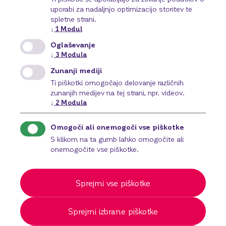
uporabi za nadaljnjo optimizacijo storitev te
Poiščite najbližjo poslovno enoto in izkoristite
spletne strani.
osebno svetovanje.
↓
1
Modul
Osebno svetovanje
Oglaševanje
postavljamo na prvo
↓
3
Modula
Zunanji mediji
mesto.
Ti piškotki omogočajo delovanje različnih
zunanjih medijev na tej strani, npr. videov.
Poiščite poslovno enoto
↓
2
Modula
Omogoči ali onemogoči vse piškotke
Stopite v stik z nami
S klikom na ta gumb lahko omogočite ali
onemogočite vse piškotke.
Sprejmi vse piškotke
Sprejmi izbrane piškotke