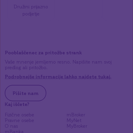
Družini prijazno
podjetje
Pooblaščenec za pritožbe strank
Vaše mnenje jemljemo resno. Napišite nam svoj
predlog ali pritožbo.
Podrobnejše informacije lahko najdete tukaj.
Pišite nam
Kaj iščete?
Fizične osebe
mBroker
Pravne osebe
MyNet
O nas
MyBroker
mBanka