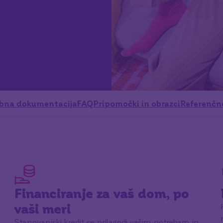
bna dokumentacija
FAQ
Pripomočki in obrazci
Referenčn
Financiranje za vaš dom, po
vaši meri
Stanovanjski kredit se prilagodi vašim potrebam in