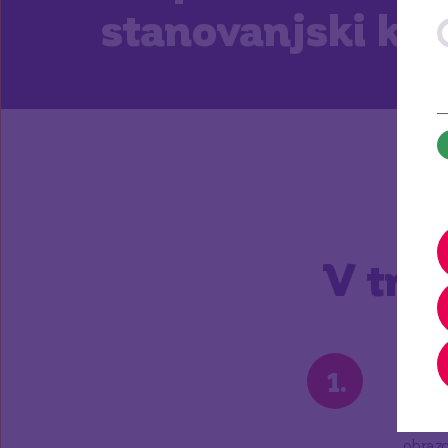
stanovanjski kre
V tre
1
.
Sto
Obišči
obraz