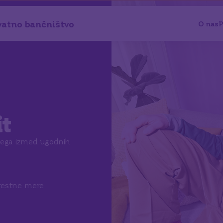
vatno bančništvo
O nas
P
it
enega izmed ugodnih
brestne mere