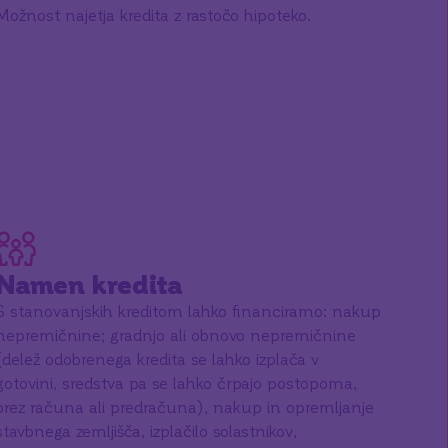
Možnost najetja kredita z rastočo hipoteko.
Namen kredita
S stanovanjskih kreditom lahko financiramo: nakup
nepremičnine; gradnjo ali obnovo nepremičnine
(delež odobrenega kredita se lahko izplača v
gotovini, sredstva pa se lahko črpajo postopoma,
brez računa ali predračuna), nakup in opremljanje
stavbnega zemljišča, izplačilo solastnikov,