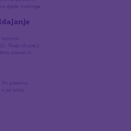
jemo glede možnega
ddajanje
i seznam
d.). Vlogo skupaj z
itno presojo in
a. Po prejemu
 vi pa lahko