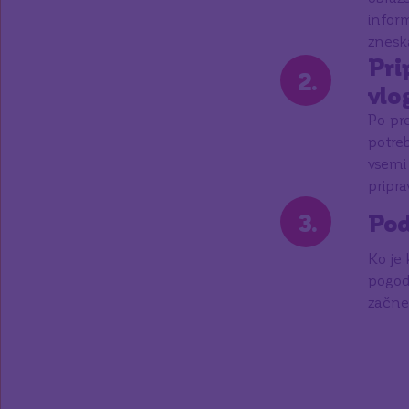
infor
zneska
Pri
2
.
vlo
Po pr
potreb
vsemi 
pripra
3
.
Pod
Ko je
pogodb
začne