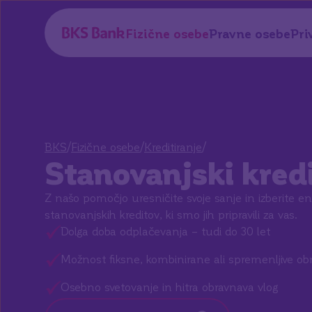
a glavno vsebino
Fizične osebe
Pravne osebe
Pri
/
/
/
BKS
Fizične osebe
Kreditiranje
Stanovanjski kred
Z našo pomočjo uresničite svoje sanje in izberite 
stanovanjskih kreditov, ki smo jih pripravili za vas.
Dolga doba odplačevanja – tudi do 30 let
Možnost fiksne, kombinirane ali spremenljive o
Osebno svetovanje in hitra obravnava vlog