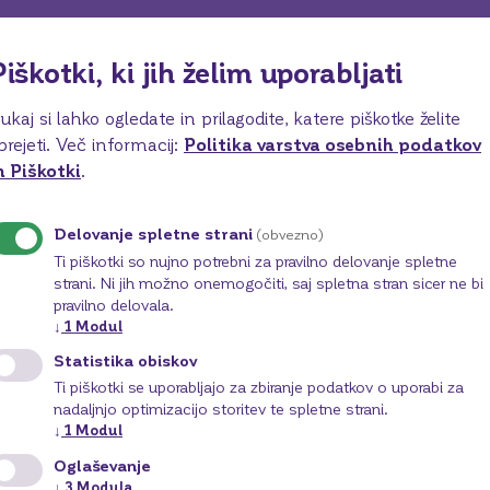
avni upniki
Piškotki, ki jih želim uporabljati
 o nepremičnini
ukaj si lahko ogledate in prilagodite, katere piškotke želite
prejeti.
Več informacij:
Politika varstva osebnih podatkov
n Piškotki
.
Delovanje spletne strani
(obvezno)
Ti piškotki so nujno potrebni za pravilno delovanje spletne
ančna podružnica ne posluje s kreditnimi posredniki.
strani. Ni jih možno onemogočiti, saj spletna stran sicer ne bi
pravilno delovala.
↓
1
Modul
Statistika obiskov
Ti piškotki se uporabljajo za zbiranje podatkov o uporabi za
nadaljnjo optimizacijo storitev te spletne strani.
bami po celoviti ponudbi bančnih storitev, tudi po
↓
1
Modul
nami in skleni
Oglaševanje
↓
3
Modula