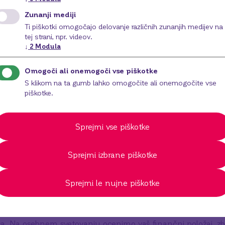
dit
Zunanji mediji
Ti piškotki omogočajo delovanje različnih zunanjih medijev na
tej strani, npr. videov.
↓
2
Modula
Omogoči ali onemogoči vse piškotke
S klikom na ta gumb lahko omogočite ali onemogočite vse
piškotke.
Sprejmi vse piškotke
h korakih do stanovan
Sprejmi izbrane piškotke
kredita
Sprejmi le nujne piškotke
pite v stik z nami
te najbljižjo poslovno enoto BKS Bank ali nas kontaktirajte 
ca. Na osebnem svetovanju ocenimo vaš finančni položaj, 