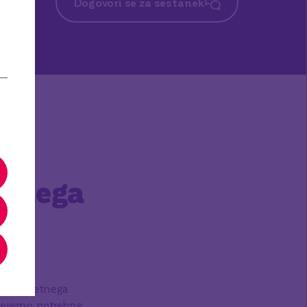
Dogovori se za sestanek
jskega
prek spletnega
zberemo potrebne