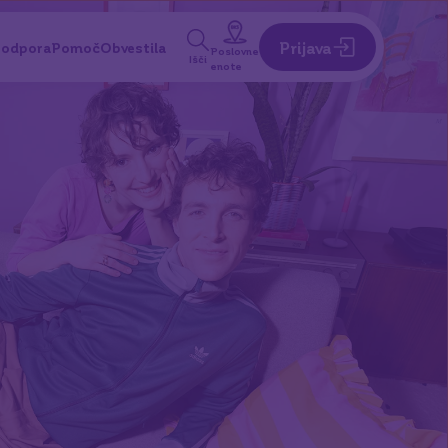
Prijava
odpora
Pomoč
Obvestila
Poslovne
Išči
enote