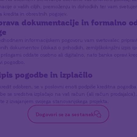
macije o vaših ciljih, premoženju in dohodkih ter vam svetu
 kredita in obrestnih pogojev.
prava dokumentacije in formalno o
ge
edhodnem informacijskem pogovoru vam svetovalec priprav
nih dokumentov (dokazi o prihodkih, zemljiškoknjižni izpis ip
prilogami oddate osebno ali digitalno, nato banka opravi kred
vi pogodbo.
pis pogodbe in izplačilo
 kredit odobren, se v poslovni enoti podpiše kreditna pogodb
e se sredstva izplačajo na vaš račun (ali račun prodajalca),
te z izvajanjem svojega stanovanjskega projekta.
Dogovori se za sestanek