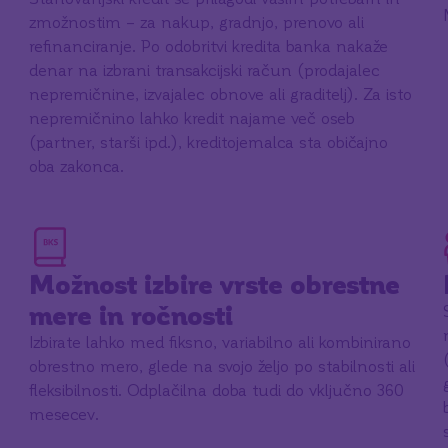
zmožnostim – za nakup, gradnjo, prenovo ali
refinanciranje.
Po odobritvi kredita banka nakaže
denar na izbrani transakcijski račun (prodajalec
nepremičnine, izvajalec obnove ali graditelj). Za isto
nepremičnino lahko kredit najame več oseb
(partner, starši ipd.), kreditojemalca sta običajno
oba zakonca.
Možnost izbire vrste obrestne
mere in ročnosti
Izbirate lahko med fiksno, variabilno ali kombinirano
obrestno mero, glede na svojo željo po stabilnosti ali
fleksibilnosti. Odplačilna doba tudi do vključno 360
mesecev.