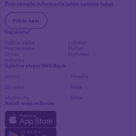
Podrobnejše informacije lahko najdete tukaj.
Pišite nam
Kaj iščete?
Fizične osebe
mBroker
Pravne osebe
MyNet
O nas
MyBroker
mBanka
Spletne strani BKS Bank
Avstrija
Hrvaška
Slovaška
Italija
Madžarska
Srbija
Naloži svojo mBanko