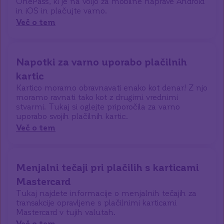
OnePass, ki je na voljo za mobilne naprave Android
in iOS in plačujte varno.
Več o tem
Napotki za varno uporabo plačilnih
kartic
Kartico moramo obravnavati enako kot denar! Z njo
moramo ravnati tako kot z drugimi vrednimi
stvarmi. Tukaj si oglejte priporočila za varno
uporabo svojih plačilnih kartic.
Več o tem
Menjalni tečaji pri plačilih s karticami
Mastercard
Tukaj najdete informacije o menjalnih tečajih za
transakcije opravljene s plačilnimi karticami
Mastercard v tujih valutah.
Več o tem