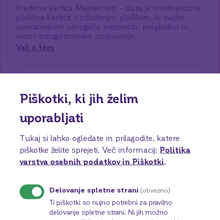
Kreditna kartica Mastercard – zlata je mednarodna
plačilna kartica z odloženim plačilom, ki svojim
uporabnikom omogoča preprosto, pregledno in
varno brezgotovinsko poslovanje.
Več o tem
Piškotki, ki jih želim
uporabljati
Poiščite najbližjo poslovno enoto in izkoristite
Tukaj si lahko ogledate in prilagodite, katere
osebno svetovanje.
piškotke želite sprejeti.
Več informacij:
Politika
Osebno svetovanje
varstva osebnih podatkov in Piškotki
.
postavljamo na prvo
mesto.
Delovanje spletne strani
(obvezno)
Ti piškotki so nujno potrebni za pravilno
delovanje spletne strani. Ni jih možno
Poiščite poslovno enoto