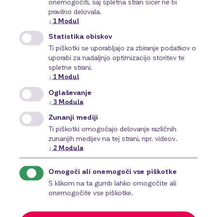
onemogočiti, saj spletna stran sicer ne bi
pravilno delovala.
↓
1
Modul
Stopite v stik z nami
Statistika obiskov
Ti piškotki se uporabljajo za zbiranje podatkov o
uporabi za nadaljnjo optimizacijo storitev te
spletne strani.
↓
1
Modul
Oglaševanje
↓
3
Modula
Zunanji mediji
Ti piškotki omogočajo delovanje različnih
zunanjih medijev na tej strani, npr. videov.
↓
2
Modula
Omogoči ali onemogoči vse piškotke
S klikom na ta gumb lahko omogočite ali
onemogočite vse piškotke.