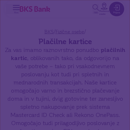
a glavno vsebino
Poslovne
Meni
Išči
Prijava
enote
/
/
BKS
Fizične osebe
Plačilne kartice
Za vas imamo raznovrstno ponudbo
plačilnih
kartic
, oblikovanih tako, da odgovorijo na
vaše potrebe – tako pri vsakodnevnem
poslovanju kot tudi pri spletnih in
mednarodnih transakcijah. Naše kartice
omogočajo varno in brezstično plačevanje
doma in v tujini, dvig gotovine ter zanesljivo
spletno nakupovanje prek sistema
Mastercard ID Check ali Rekono OnePass.
Omogočajo tudi prilagodljivo poslovanje z