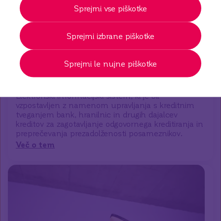
Sprejmi vse piškotke
Varnostni SMS
Imejte nadzor nad vsako svojo transakcijo in vklopite
storitev Varnostni SMS.
Sprejmi izbrane piškotke
Več o tem
Sprejmi le nujne piškotke
SISBON
Elektronski informacijski sistem, ki je bil
vzpostavljen z namenom upravljanja s kreditnim
tveganjem bank, hranilnic in drugih dajalcev
kreditov za zagotavljanje odgovornega kreditiranja in
preprečevanja prezadolženosti posameznikov.
Več o tem