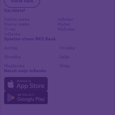
Pišite nam
Kaj iščete?
Fizične osebe
mBroker
Pravne osebe
MyNet
O nas
MyBroker
mBanka
Spletne strani BKS Bank
Avstrija
Hrvaška
Slovaška
Italija
Madžarska
Srbija
Naloži svojo mBanko