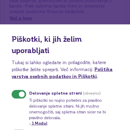
vaše pisarne, poenostavi in poceni poslovanje z
banko. Prek spletne banke hitro in preprosto
urejate poslovne finance kadarkoli.
Več o tem
Piškotki, ki jih želim
uporabljati
Tukaj si lahko ogledate in prilagodite, katere
piškotke želite sprejeti.
Več informacij:
Politika
varstva osebnih podatkov in Piškotki
.
Delovanje spletne strani
(obvezno)
Ti piškotki so nujno potrebni za pravilno
delovanje spletne strani. Ni jih možno
onemogočiti, saj spletna stran sicer ne bi
pravilno delovala.
↓
1
Modul