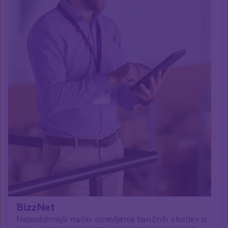
BizzNet
Najsodobnejši način opravljanja bančnih storitev iz