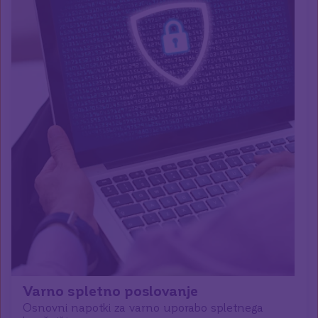
Varno spletno poslovanje
Osnovni napotki za varno uporabo spletnega