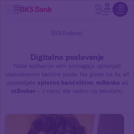
a glavno vsebino
Poslovne
Meni
Išči
Prijava
enote
/
/
BKS
Podpora
Digitalno poslovanje
Naše aplikacije vam pomagajo opravljati
vsakodnevne bančne posle. Ne glede na to, ali
uporabljate
spletno bančništvo
,
mBanko
ali
mBroker
– z nami ste vedno na tekočem.