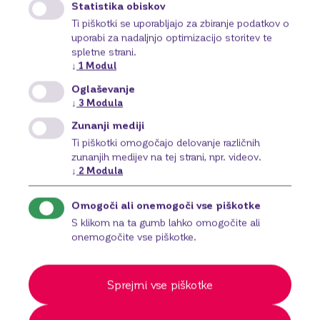
Statistika obiskov
Ti piškotki se uporabljajo za zbiranje podatkov o
uporabi za nadaljnjo optimizacijo storitev te
spletne strani.
↓
1
Modul
Oglaševanje
↓
3
Modula
Zunanji mediji
Ti piškotki omogočajo delovanje različnih
zunanjih medijev na tej strani, npr. videov.
↓
2
Modula
MyBroker
Omogoči ali onemogoči vse piškotke
S spletno aplikacijo MyBroker trgujte vsak dan, 24
S klikom na ta gumb lahko omogočite ali
ur na dan! Do svojih računov lahko dostopate
onemogočite vse piškotke.
povsod, kjer je mogoč dostop do svetovnega spleta.
Več o tem
Sprejmi vse piškotke