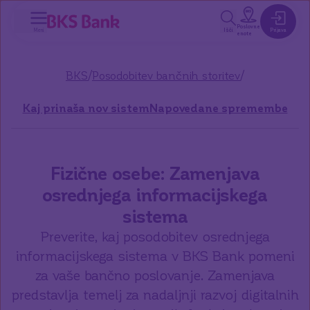
a glavno vsebino
Poslovne
Meni
Išči
Prijava
enote
/
/
BKS
Posodobitev bančnih storitev
Kaj prinaša nov sistem
Napovedane spremembe
Fizične osebe: Zamenjava
osrednjega informacijskega
sistema
Preverite, kaj posodobitev osrednjega
informacijskega sistema v BKS Bank pomeni
za vaše bančno poslovanje. Zamenjava
predstavlja temelj za nadaljnji razvoj digitalnih