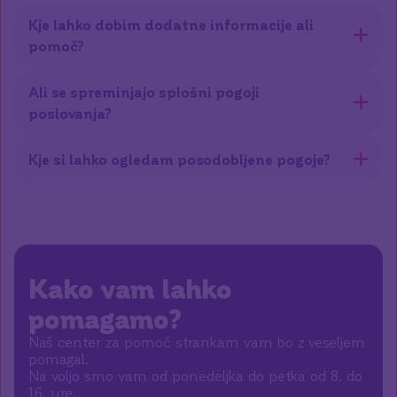
Kje lahko dobim dodatne informacije ali
pomoč?
Ali se spreminjajo splošni pogoji
poslovanja?
Kje si lahko ogledam posodobljene pogoje?
Kako vam lahko
pomagamo?
Naš center za pomoč strankam vam bo z veseljem
pomagal.
Na voljo smo vam od ponedeljka do petka od 8. do
16. ure.