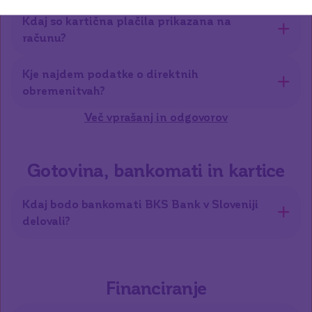
Kdaj so kartična plačila prikazana na
računu?
Kje najdem podatke o direktnih
obremenitvah?
Več vprašanj in odgovorov
Gotovina, bankomati in kartice
Kdaj bodo bankomati BKS Bank v Sloveniji
delovali?
Financiranje