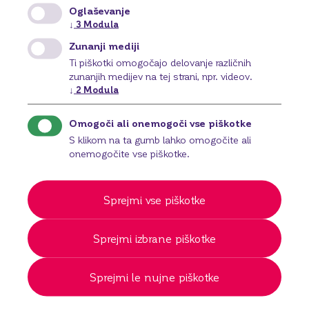
predloge?
Oglaševanje
↓
3
Modula
Kje so podrobni podatki o mojem
Zunanji mediji
transakcijskem računu (TRR)?
Ti piškotki omogočajo delovanje različnih
zunanjih medijev na tej strani, npr. videov.
↓
2
Modula
Kako je prikazan odobren limit v spletni in
mobilni banki?
Omogoči ali onemogoči vse piškotke
Več vprašanj in odgovorov
S klikom na ta gumb lahko omogočite ali
onemogočite vse piškotke.
Plačila
Sprejmi vse piškotke
Kaj označujeta datum valute in datum
Sprejmi izbrane piškotke
knjiženja?
Kako je izračunano razpoložljivo stanje na
Sprejmi le nujne piškotke
računu?