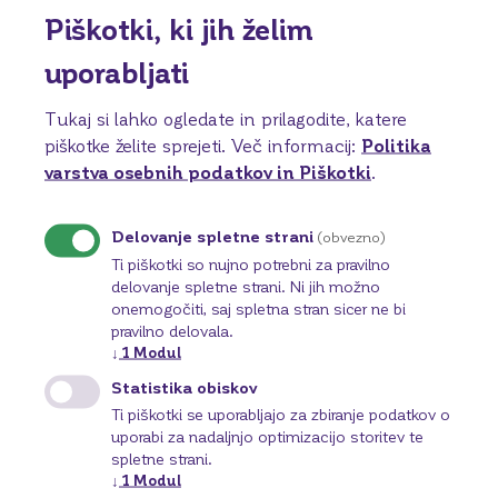
Piškotki, ki jih želim
uporabljati
Pogosta vprašanja o zamenjavi
Tukaj si lahko ogledate in prilagodite, katere
informacijskega sistema
piškotke želite sprejeti.
Več informacij:
Politika
Tukaj najdete odgovore na najpogostejša
varstva osebnih podatkov in Piškotki
.
vprašanja v zvezi z zamenjavo informacijskega
sistema pri BKS Bank. Če Odgovora na svoje
Delovanje spletne strani
(obvezno)
vprašanje ne najdete, prosimo stopite v stik z
Ti piškotki so nujno potrebni za pravilno
nami in z veseljem vam bomo pomagali.
delovanje spletne strani. Ni jih možno
onemogočiti, saj spletna stran sicer ne bi
pravilno delovala.
↓
1
Modul
Spletna in mobilna banka
Statistika obiskov
Ti piškotki se uporabljajo za zbiranje podatkov o
Kje najdem svoje e-račune?
uporabi za nadaljnjo optimizacijo storitev te
spletne strani.
↓
1
Modul
Kje lahko najdem prejemnike in plačilne