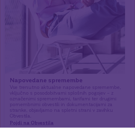
Napovedane spremembe
Vse trenutno aktualne napovedane spremembe,
vključno s posodobitvami splošnih pogojev – z
označenimi spremembami, tarifami ter drugimi
pomembnimi obvestili in dokumentacijami za
stranke, objavljamo na spletni strani v zavihku
Obvestila.
Pojdi na Obvestila