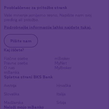
Pooblaščenec za pritožbe strank
Vaše mnenje jemljemo resno. Napišite nam svoj
predlog ali pritožbo.
Podrobnejše informacije lahko najdete tukaj.
Pišite nam
Kaj iščete?
Fizične osebe
mBroker
Pravne osebe
MyNet
O nas
MyBroker
mBanka
Spletne strani BKS Bank
Avstrija
Hrvaška
Slovaška
Italija
Madžarska
Srbija
Naloži svojo mBanko