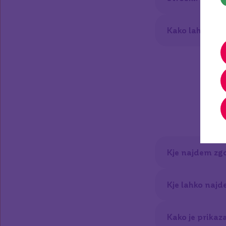
Kako lahko zap
Kje najdem zgo
Kje lahko najd
Kako je prikaz