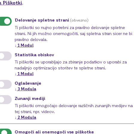
n Piškotki
.
omati BKS Bank v Sloveniji delovali?
Delovanje spletne strani
(obvezno)
Ti piškotki so nujno potrebni za pravilno delovanje spletne
strani. Ni jih možno onemogočiti, saj spletna stran sicer ne bi
pravilno delovala.
ni promet, kartice in 
↓
1
Modul
Statistika obiskov
kartična plačila
Ti piškotki se uporabljajo za zbiranje podatkov o uporabi za
nadaljnjo optimizacijo storitev te spletne strani.
↓
1
Modul
Oglaševanje
itov za spletna plačila z debetnimi karticami
↓
3
Modula
Zunanji mediji
Ti piškotki omogočajo delovanje različnih zunanjih medijev na
emljam promet poslovne kreditne kartice?
tej strani, npr. videov.
↓
2
Modula
, če so mi zaradi neizvedenega trajnega naloga nastali d
Omogoči ali onemogoči vse piškotke