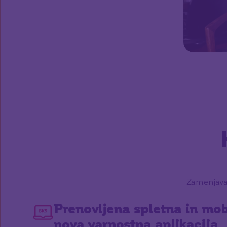
Zamenjava 
Prenovljena spletna in mob
nova varnostna aplikacija