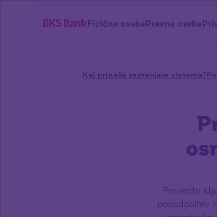
a glavno vsebino
Fizične osebe
Pravne osebe
Pri
Kaj prinaša zamenjava sistema?
Po
P
os
Preverite kl
posodobitev 