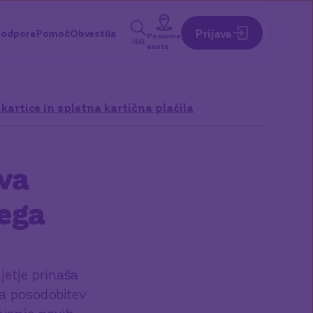
Prijava
odpora
Pomoč
Obvestila
Poslovne
Išči
enote
 kartice in spletna kartična plačila
va
ega
jetje prinaša
a posodobitev