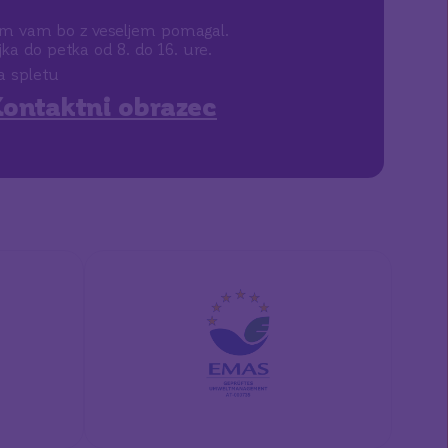
m vam bo z veseljem pomagal.
a do petka od 8. do 16. ure.
a spletu
ontaktni obrazec