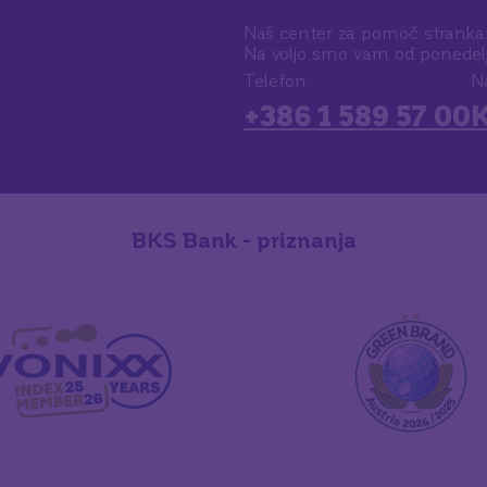
Naš center za pomoč stranka
Na voljo smo vam od ponedeljk
Telefon
N
+386 1 589 57 00
K
BKS Bank - priznanja