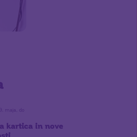
a
9. maja, do
 kartica in nove
sti