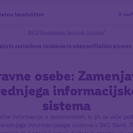
vatno bančništvo
O nas
P
/
/
BKS
Posodobitev bančnih storitev
gosto zastavljena vprašanja in odgovori
Plačilni promet,
ravne osebe: Zamenja
rednjega informacijsk
sistema
jučne informacije o spremembah, ki jih za vaše pod
osrednjega informacijskega sistema v BKS Bank. T