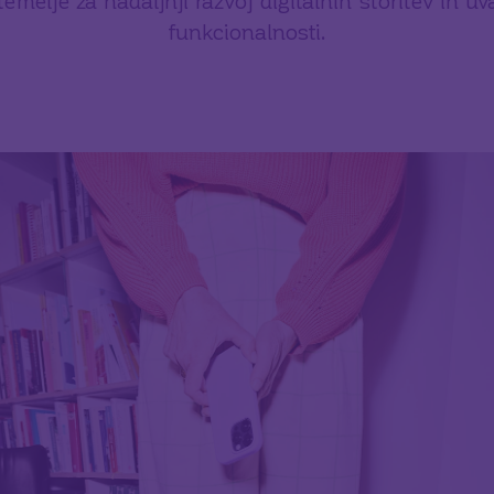
temelje za nadaljnji razvoj digitalnih storitev in u
funkcionalnosti.