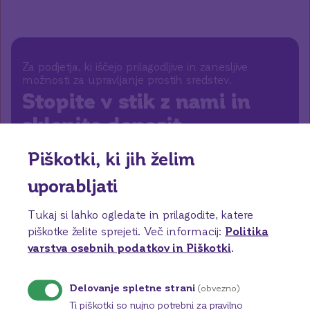
Za podjetja, ki iščejo prilagodljive in zanesljive
možnosti
za upravljanje prostih sredstev
.
Stopite v stik z nami in
sklenite depozit
Piškotki, ki jih želim
Dogovori se za sestanek
uporabljati
Tukaj si lahko ogledate in prilagodite, katere
piškotke želite sprejeti.
Več informacij:
Politika
V treh korakih do depozita
varstva osebnih podatkov in Piškotki
.
1
.
Stopite v stik z nami
Delovanje spletne strani
(obvezno)
Ti piškotki so nujno potrebni za pravilno