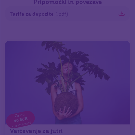
Pripomočki in povezave
Tarifa za depozite
(
.pdf
)
Že od
40 EUR
na mesec!
Varčevanje za jutri