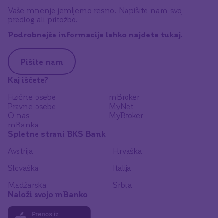
Vaše mnenje jemljemo resno. Napišite nam svoj
predlog ali pritožbo.
Podrobnejše informacije lahko najdete tukaj.
Pišite nam
Kaj iščete?
Fizične osebe
mBroker
Pravne osebe
MyNet
O nas
MyBroker
mBanka
Spletne strani BKS Bank
Avstrija
Hrvaška
Slovaška
Italija
Madžarska
Srbija
Naloži svojo mBanko