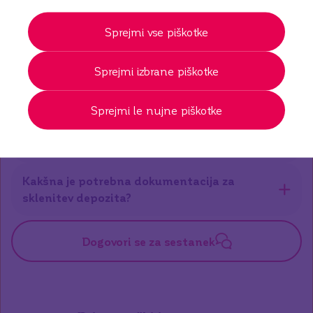
Pogosta vprašanja o depozitih
Sprejmi vse piškotke
Kakšen je minimalni znesek za vezavo
depozita?
Sprejmi izbrane piškotke
Ali je vezana vloga varna oblika naložbe?
Sprejmi le nujne piškotke
Lahko depozit uporabim kot zavarovanje za
kredit?
Kakšna je potrebna dokumentacija za
sklenitev depozita?
Dogovori se za sestanek