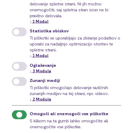
Izpolnite spletni obrazec ali kontaktirajte svojega
delovanje spletne strani. Ni jih možno
bančnega svetovalca ter se dogovorite za obisk na
onemogočiti, saj spletna stran sicer ne bi
podružnici ali v najbližji poslovni enoti BKS Bank.
pravilno delovala.
↓
1
Modul
2
.
Nakažite sredstva
Statistika obiskov
Ti piškotki se uporabljajo za zbiranje podatkov o
Predložite potrebno dokumentacijo podjetja in nakažite
uporabi za nadaljnjo optimizacijo storitev te
sredstva, ki jih želite vezati.
spletne strani.
Podpišite pogodbo in sklenite
↓
1
Modul
3
.
depozit
Oglaševanje
↓
3
Modula
Po podpisu pogodbe je vezava aktivirana, obresti pa se
Zunanji mediji
obračunavajo po dogovorjenih pogojih. Stanje vezave
Ti piškotki omogočajo delovanje različnih
lahko spremljate prek spletne banke BizzNet.
zunanjih medijev na tej strani, npr. videov.
↓
2
Modula
Dogovori se za sestanek
Omogoči ali onemogoči vse piškotke
S klikom na ta gumb lahko omogočite ali
onemogočite vse piškotke.