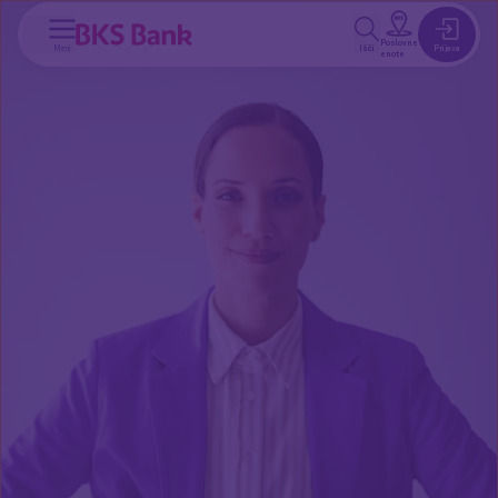
a glavno vsebino
Poslovne
Meni
Išči
Prijava
enote