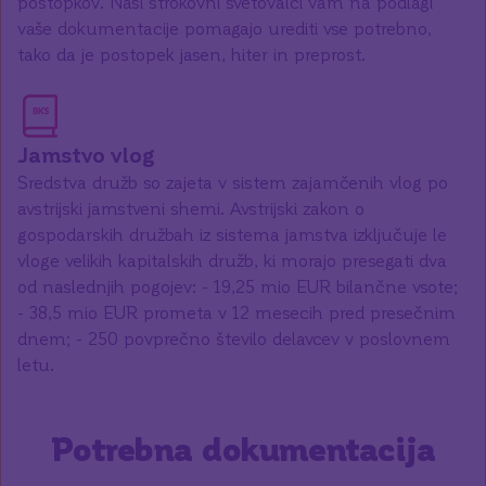
postopkov. Naši strokovni svetovalci vam na podlagi
vaše dokumentacije pomagajo urediti vse potrebno,
tako da je postopek jasen, hiter in preprost.
Jamstvo vlog
Sredstva družb so zajeta v sistem zajamčenih vlog po
avstrijski jamstveni shemi. Avstrijski zakon o
gospodarskih družbah iz sistema jamstva izključuje le
vloge velikih kapitalskih družb, ki morajo presegati dva
od naslednjih pogojev: - 19,25 mio EUR bilančne vsote;
- 38,5 mio EUR prometa v 12 mesecih pred presečnim
dnem; - 250 povprečno število delavcev v poslovnem
letu.
Potrebna dokumentacija