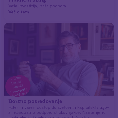
Vaša investicija, naša podpora.
Več o tem
Oddaja
borznih
naročil
Pon.–pet.:
8.–16. ure
Borzno posredovanje
Hiter in varen dostop do svetovnih kapitalskih trgov
z individualno podporo strokovnjakov. Namenjeno
vlagateljem, ki želijo samostojno trgovati z