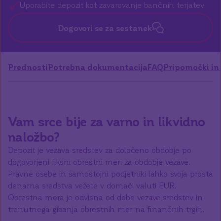
Uporabite depozit kot zavarovanje bančnih terjatev
Dogovori se za sestanek
Prednosti
Potrebna dokumentacija
FAQ
Pripomočki in
Vam srce bije za varno in likvidno
naložbo?
Depozit je vezava sredstev za določeno obdobje po
dogovorjeni fiksni obrestni meri za obdobje vezave.
Pravne osebe in samostojni podjetniki lahko svoja prosta
denarna sredstva vežete v domači valuti EUR.
Obrestna mera je odvisna od dobe vezave sredstev in
trenutnega gibanja obrestnih mer na finančnih trgih.