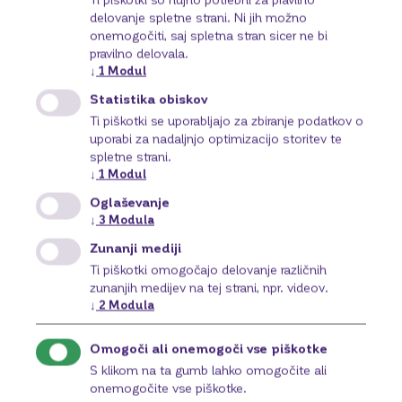
oblik
naložb
delovanje spletne strani. Ni jih možno
BKS Naložbe
onemogočiti, saj spletna stran sicer ne bi
pravilno delovala.
Ponujamo vam osem oblik plemenitenja
premoženja. Izbirate lahko med naložbenimi
↓
1
Modul
produkti z aktivnim naložbenim varčevanjem in
Statistika obiskov
pasivno upravljanimi varčevalnimi produkti.
Ti piškotki se uporabljajo za zbiranje podatkov o
Več o tem
uporabi za nadaljnjo optimizacijo storitev te
spletne strani.
↓
1
Modul
Oglaševanje
↓
3
Modula
Zunanji mediji
Ti piškotki omogočajo delovanje različnih
zunanjih medijev na tej strani, npr. videov.
↓
2
Modula
Omogoči ali onemogoči vse piškotke
S klikom na ta gumb lahko omogočite ali
onemogočite vse piškotke.