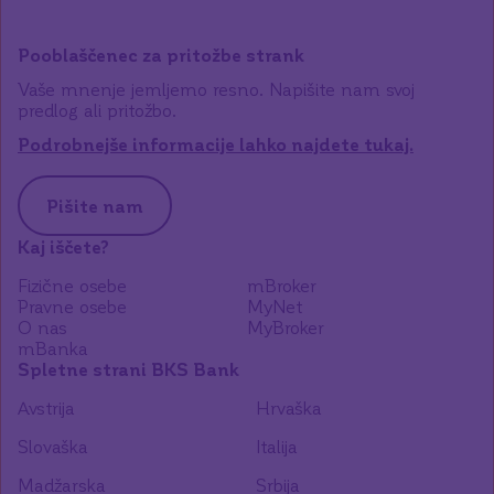
Pooblaščenec za pritožbe strank
Vaše mnenje jemljemo resno. Napišite nam svoj
predlog ali pritožbo.
Podrobnejše informacije lahko najdete tukaj.
Pišite nam
Kaj iščete?
Fizične osebe
mBroker
Pravne osebe
MyNet
O nas
MyBroker
mBanka
Spletne strani BKS Bank
Avstrija
Hrvaška
Slovaška
Italija
Madžarska
Srbija