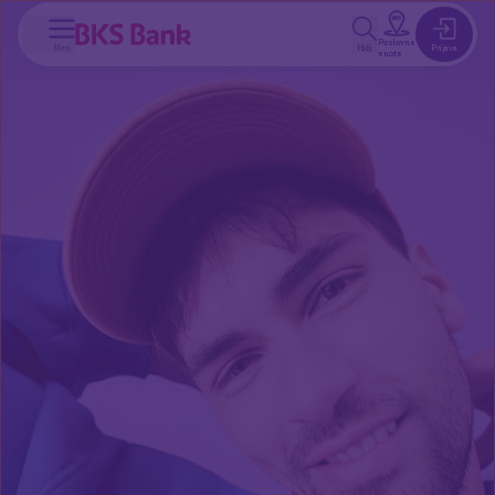
a glavno vsebino
Poslovne
Meni
Išči
Prijava
enote