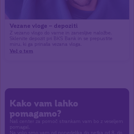
Vezane vloge – depoziti
Z vezano vlogo do varne in zanesljive naložbe.
Sklenite depozit pri BKS Bank in se prepustite
miru, ki ga prinaša vezana vloga.
Več o tem
Kako vam lahko
pomagamo?
Naš center za pomoč strankam vam bo z veseljem
pomagal.
Na voljo smo vam od ponedeljka do petka od 8. do