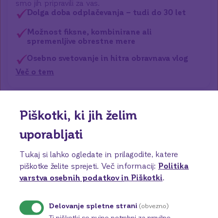
smo jih pripravili za vas.
Dolga doba odplačevanja – tudi do 30 let
Možnost fiksne, kombinirane ali
spremenljive obrestne mere
Osebno svetovanje in hitra obravnava vlog
Več o tem
Piškotki, ki jih želim
uporabljati
Tukaj si lahko ogledate in prilagodite, katere
piškotke želite sprejeti.
Več informacij:
Politika
varstva osebnih podatkov in Piškotki
.
Delovanje spletne strani
(obvezno)
8
Ti piškotki so nujno potrebni za pravilno