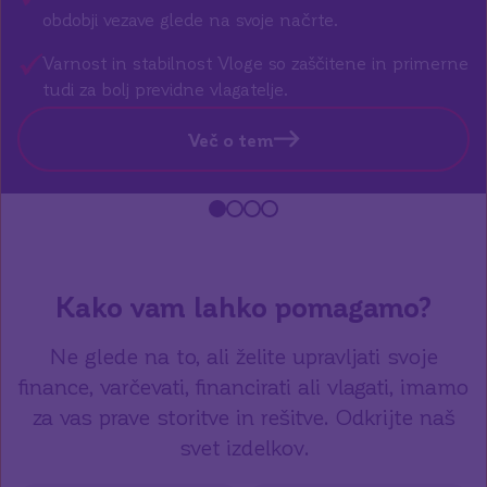
obdobji vezave glede na svoje načrte.
Varnost in stabilnost Vloge so zaščitene in primerne
tudi za bolj previdne vlagatelje.
Več o tem
Slide number 1
Slide number 2
Slide number 3
Slide number 4
Kako vam lahko pomagamo?
Ne glede na to, ali želite upravljati svoje
finance, varčevati, financirati ali vlagati, imamo
za vas prave storitve in rešitve. Odkrijte naš
svet izdelkov.