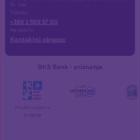
16. ure.
Telefon
+386 1 589 57 00
Na spletu
Kontaktni obrazec
BKS Bank - priznanja
Družini prijazno
podjetje