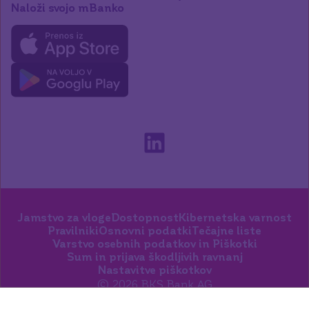
Naloži svojo mBanko
Jamstvo za vloge
Dostopnost
Kibernetska varnost
Pravilniki
Osnovni podatki
Tečajne liste
Varstvo osebnih podatkov in Piškotki
Sum in prijava škodljivih ravnanj
Nastavitve piškotkov
© 2026 BKS Bank AG