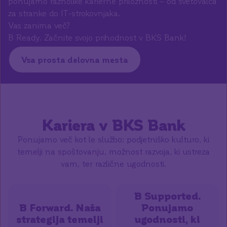
ponujamo raznolike karierne priložnosti – od svetovalca
za stranke do IT-strokovnjaka.
Vas zanima več?
B Ready. Začnite svojo prihodnost v BKS Bank!
Vsa prosta delovna mesta
Kariera v BKS Bank
Ponujamo več kot le službo: podjetniško kulturo, ki
temelji na spoštovanju, možnost razvoja, ki ustreza
vam, ter različne ugodnosti.
B Supported.
B Forward. Naša
Ponujamo
strategija temelji
ugodnosti, ki