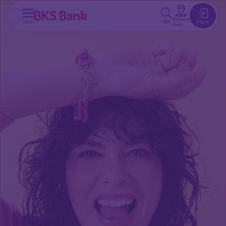
a glavno vsebino
Poslovne
Meni
Išči
Prijava
enote