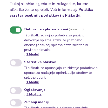
Tukaj si lahko ogledate in prilagodite, katere
piškotke želite sprejeti.
Več informacij:
Politika
varstva osebnih podatkov in Piškotki
.
Delovanje spletne strani
(obvezno)
Ti piškotki so nujno potrebni za pravilno
delovanje spletne strani. Ni jih možno
onemogočiti, saj spletna stran sicer ne bi
pravilno delovala.
↓
1
Modul
Statistika obiskov
Ti piškotki se uporabljajo za zbiranje podatkov o
uporabi za nadaljnjo optimizacijo storitev te
spletne strani.
Ugodnosti
↓
1
Modul
BKS Bank aktivno skrbi za dobrobit svojih
Oglaševanje
zaposlenih in nudi privlačno delovno okolje.
↓
3
Modula
Več o tem
Zunanji mediji
Ti piškotki omogočajo delovanje različnih