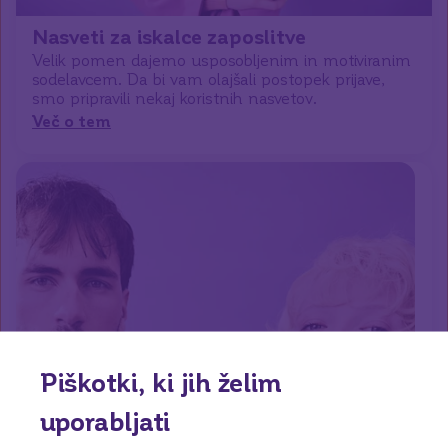
Nasveti za iskalce zaposlitve
Velik pomen dajemo usposobljenim in motiviranim
sodelavcem. Da bi vam olajšali postopek prijave,
smo pripravili nekaj koristnih nasvetov.
Več o tem
Piškotki, ki jih želim
uporabljati