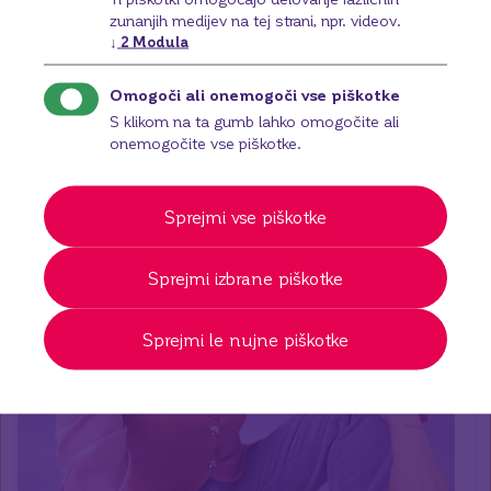
zunanjih medijev na tej strani, npr. videov.
↓
2
Modula
Omogoči ali onemogoči vse piškotke
S klikom na ta gumb lahko omogočite ali
onemogočite vse piškotke.
Sprejmi vse piškotke
Sprejmi izbrane piškotke
Sprejmi le nujne piškotke