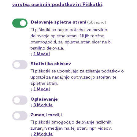
varstva osebnih podatkov in Piškotki
.
Operativni lizing
Osnovno sredstvo z najemom. Prava odločitev za
Delovanje spletne strani
(obvezno)
vsako podjetje ali podjetnika.
Ti piškotki so nujno potrebni za pravilno
Več o tem
delovanje spletne strani. Ni jih možno
onemogočiti, saj spletna stran sicer ne bi
pravilno delovala.
↓
1
Modul
Statistika obiskov
Ti piškotki se uporabljajo za zbiranje podatkov o
uporabi za nadaljnjo optimizacijo storitev te
spletne strani.
↓
1
Modul
Oglaševanje
↓
3
Modula
Zunanji mediji
Ti piškotki omogočajo delovanje različnih
zunanjih medijev na tej strani, npr. videov.
↓
2
Modula