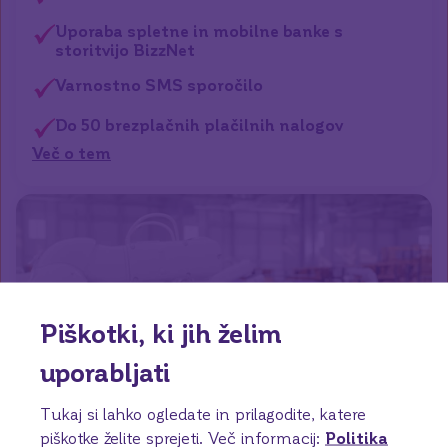
Uporaba spletne in mobilne banke s
storitvijo BizzNet
Varnostno SMS sporočilo
Do 50 brezplačnih plačilnih nalogov
Več o tem
Piškotki, ki jih želim
uporabljati
Tukaj si lahko ogledate in prilagodite, katere
piškotke želite sprejeti.
Več informacij:
Politika