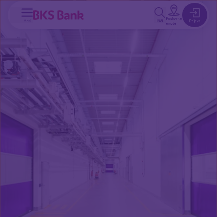
a glavno vsebino
Poslovne
Meni
Išči
Prijava
enote