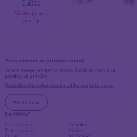
Družini prijazno
podjetje
Pooblaščenec za pritožbe strank
Vaše mnenje jemljemo resno. Napišite nam svoj
predlog ali pritožbo.
Podrobnejše informacije lahko najdete tukaj.
Pišite nam
Kaj iščete?
Fizične osebe
mBroker
Pravne osebe
MyNet
O nas
MyBroker